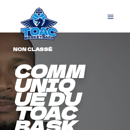
NON CLASSÉ
COMM
UNIQ
UÉ DU
TOAC
BASK