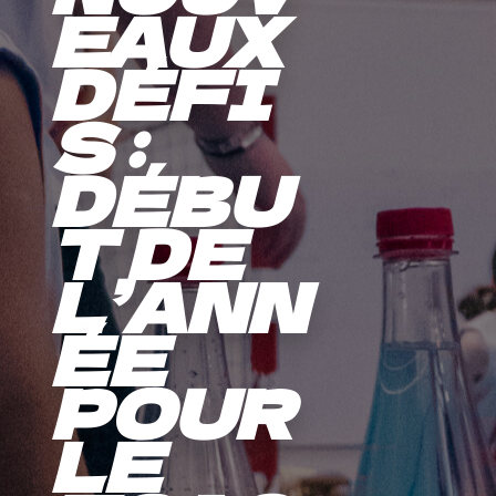
EAUX
DÉFI
S :
DÉBU
T DE
L’ANN
ÉE
POUR
LE