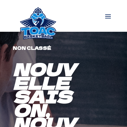
NON CLASSÉ
NOUV
ELLE
SAIS
ON,
NOUV